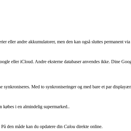
ier eller andre akkumulatorer, men den kan også sluttes permanent via 
– Google eller iCloud. Andre eksterne databaser anvendes ikke. Dine Go
ne synkroniseres. Med to synkroniseringer og med bare et par displayæ
n købes i en almindelig supermarked..
ed. På den måde kan du opdatere din
Calou
direkte online.