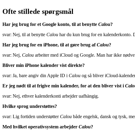
Ofte stillede spørgsmål
Har jeg brug for et Google konto, til at benytte
Calou
?
svar: Nej, til at benytte
Calou
har du kun brug for en kalenderkonto. D
Har jeg brug for en iPhone, til at gøre brug af
Calou
?
svar: Nej,
Calou
arbeiter med iCloud og Google. Man har ikke nødvend
Bliver min iPhone kalender vist direkte?
svar: Ja, bare angiv din Apple ID i
Calou
og så bliver iCloud-kalender
Er jeg nødt til at frigive min kalender, for at den bliver vist i
Calo
svar: Nej, ethver kalenderkonti arbejder uafhängig.
Hvilke sprog understøttes?
svar: Lig fortiden understøtter
Calou
både engelsk, dansk og tysk, men v
Med hvilket operativsystem arbejder
Calou
?