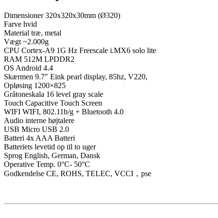
Dimensioner 320x320x30mm (Ø320)
Farve hvid
Material træ, metal
Vægt ~2.000g
CPU Cortex-A9 1G Hz Freescale i.MX6 solo lite
RAM 512M LPDDR2
OS Android 4.4
Skærmen 9.7″ Eink pearl display, 85hz, V220,
Opløsing 1200×825
Gråtoneskala 16 level gray scale
Touch Capacitive Touch Screen
WIFI WIFI, 802.11b/g + Bluetooth 4.0
Audio interne højtalere
USB Micro USB 2.0
Batteri 4x AAA Batteri
Batteriets levetid op til to uger
Sprog English, German, Dansk
Operative Temp. 0°C- 50°C
Godkendelse CE, ROHS, TELEC, VCCI，pse