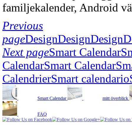
familjekalender, Android v
Previous
page
Design
Design
Design
D
Next page
Smart Calendar
Sm
Calendar
Smart Calendar
Sma
Calendrier
Smart calendario
Smart Calendar
mitt överblick
FAQ