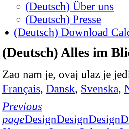
(Deutsch) Über uns
(Deutsch) Presse
(Deutsch) Download Cal
(Deutsch) Alles im Bl
Zao nam je, ovaj ulaz je j
Français
,
Dansk
,
Svenska
,
Previous
page
Design
Design
Design
D